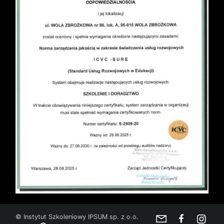
© Instytut Szkoleniowy IPSUM sp. z o.o.